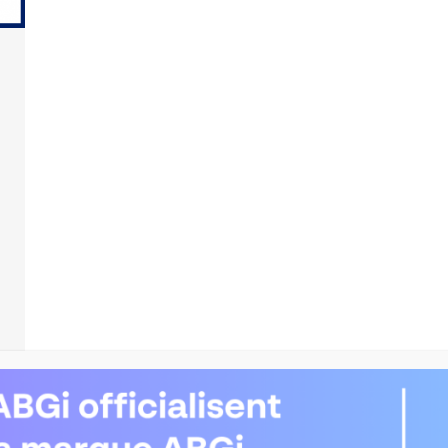
ON BUILDING
66
AVENUE DU MAINE
75014
PARIS - 