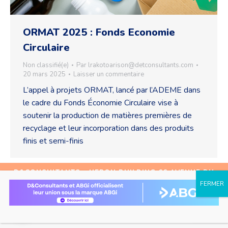
ORMAT 2025 : Fonds Economie
Circulaire
Non classifié(e)
Par
lrakotoarison@detconsultants.com
20 mars 2025
Laisser un commentaire
L’appel à projets ORMAT, lancé par l’ADEME dans
le cadre du Fonds Économie Circulaire vise à
soutenir la production de matières premières de
recyclage et leur incorporation dans des produits
finis et semi-finis
D&CONSULTANTS - HERON BUILDING
66
AVENUE DU
MAINE
75014
PARIS - TEL.
+33 (0)1 53 62 98 57