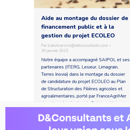
Aide au montage du dossier de
financement public et à la
gestion du projet ECOLEO
Par
lrakotoarison@detconsultants.com
30 janvier 2023
Notre équipe a accompagné SAIPOL et ses
partenaires (ITERG, Lesieur, Limagrain,
Terres Inovia) dans le montage du dossier
de candidature du projet ECOLEO au Plan
de Structuration des Filières agricoles et
agroalimentaires, porté par FranceAgriMer
dans le cadre du plan de Relance. Notre
équipe assure à présent la gestion de ce
projet et le suivi de la réalisation des
livrables et des dépenses.