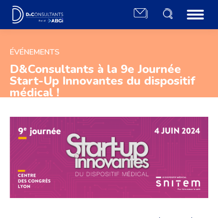
ÉVÉNEMENTS
D&Consultants à la 9e Journée
Start-Up Innovantes du dispositif
médical !