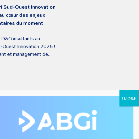
ri Sud-Ouest Innovation
au cœur des enjeux
entaires du moment
 D&Consultants au
d-Ouest Innovation 2025 !
ment et management de
ous accompagnons dans la
ontage de vos projets.
ONS LÉGALES
CONTACT