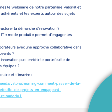
ignez le webinaire de notre partenaire Valorial et
 adhérents et les experts autour des sujets
tructurer la démarche d’innovation ?
T « mode produit » permet d’engager les
orateurs avec une approche collaborative dans
novants ?
innovation puis enrichir le portefeuille de
s équipes ?
aire et s’inscrire :
/agenda/valorialmorning-comment-passer-de-la-
tefeuille-de-projets-en-engageant-
n-reloaded=1