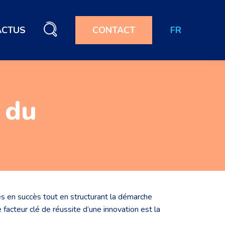
ACTUS
CONTACT
FR
 du
s en succès tout en structurant la démarche
 facteur clé de réussite d’une innovation est la