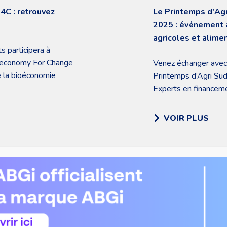
C : retrouvez
Le Printemps d’Ag
2025 : événement 
agricoles et alim
s participera à
oeconomy For Change
Venez échanger avec
e la bioéconomie
Printemps d’Agri Su
Experts en finance
l’innovation, nous v
structuration et le m
VOIR PLUS
POSTULER
ACTUALITÉS
MENTI