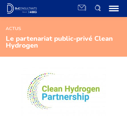
ACTUS
Le partenariat public-privé Clean
Hydrogen